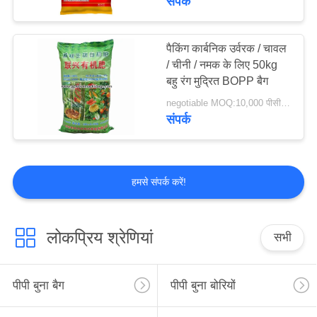
संपर्क
कस्टम पैकेजिंग बैग
पैकिंग कार्बनिक उर्वरक / चावल
/ चीनी / नमक के लिए 50kg
बहु रंग मुद्रित BOPP बैग
negotiable MOQ:10,000 पीसीएस
संपर्क
हमसे संपर्क करें!
लोकप्रिय श्रेणियां
सभी
पीपी बुना बैग
पीपी बुना बोरियों