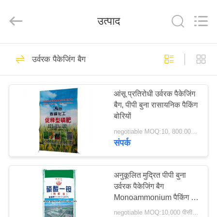
Silk
Road
Enterprise
उत्पाद
Management
Services
Co.,LTD.
All
Rights
होम
13
Reserved.
उर्वरक पैकेजिंग बैग
पीपी बुना बैग
उत्पाद
आंसू प्रतिरोधी उर्वरक पैकेजिंग
बैग, पीपी बुना रासायनिक पैकिंग
हमारे
बोरियों
बारे
negotiable MOQ:10, 800.000 पीसी
संपर्क
में
12
फैक्टरी
अनुकूलित मुद्रित पीपी बुना
पीपी बुना बोरियों
उर्वरक पैकेजिंग बैग
यात्रा
Monoammonium पैकिंग के
लिए
negotiable MOQ:10,000 पीसीएस