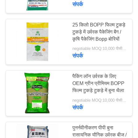
गुणवत्ता
संपर्क
नियंत्रण
25 किलो BOPP फिल्म टुकड़े
31
टुकड़े में उर्वरक पैकेजिंग बैग /
हमसे
कृषि पैकेजिंग Bopp बोरियों
BOPP टुकड़े टुकड़े बैग
संपर्क
negotiable MOQ:10,000 पीसीएस
करें
संपर्क
एक
पैकिंग लॉन उर्वरक के लिए
OEM ग्रीन प्रीमियम BOPP
बोली
फिल्म टुकड़े टुकड़े में बुना थैला
15
का
negotiable MOQ:10,000 पीसीएस
अनुरोध
संपर्क
Multiwall पेपर बैग
साइटमैप
पुनर्नवीनीकरण पीपी बुना
रासायनिक यौगिक उर्वरक बीज /