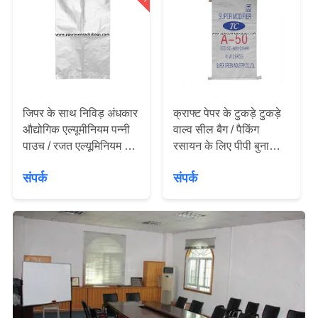
गुणवत्ता
नियंत्रण
हमसे
संपर्क
जिपर के साथ निविड़ अंधकार
क्राफ्ट पेपर के टुकड़े टुकड़े
करें
औद्योगिक एल्यूमीनियम पन्नी
वाल्व सील बैग / पैकिंग
पाउच / रजत एल्यूमिनियम पर्ण
रसायन के लिए पीपी बुना
पैकेजिंग बैग
वाल्व बोरियों
एक
संपर्क
संपर्क
बोली
का
अनुरोध
साइटमैप